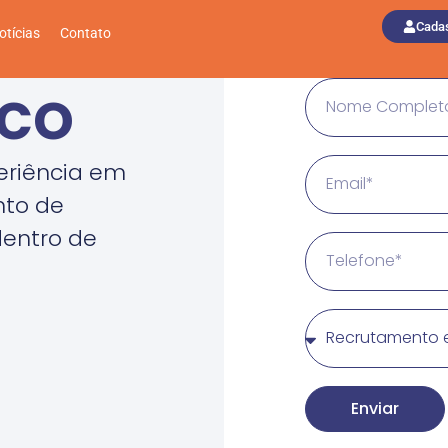
Cadas
otícias
Contato
sco
eriência em
nto de
dentro de
Enviar