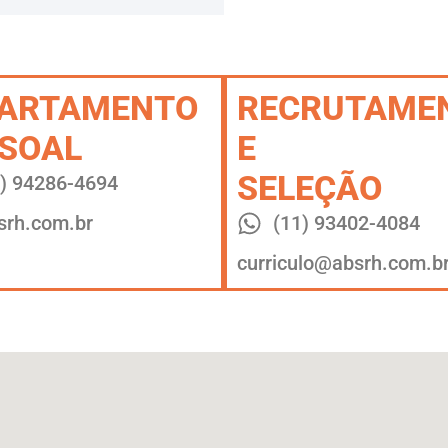
PARTAMENTO
RECRUTAME
SOAL
E
SELEÇÃO
1) 94286-4694
rh.com.br
(11) 93402-4084
curriculo@absrh.com.b