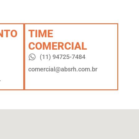
NTO
TIME
COMERCIAL
(11) 94725-7484
comercial@absrh.com.br
r