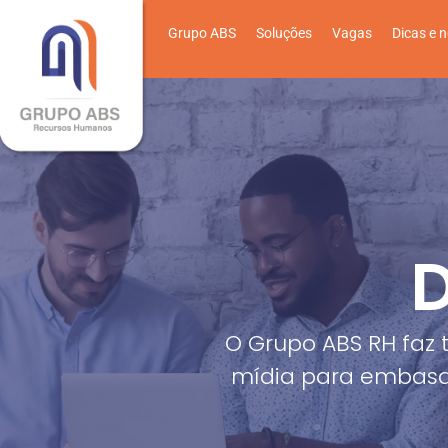
Grupo ABS
Soluções
Vagas
Dicas e n
D
O Grupo ABS RH faz 
mídia para embasa