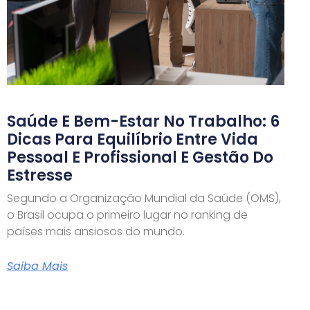
Saúde E Bem-Estar No Trabalho: 6
Dicas Para Equilíbrio Entre Vida
Pessoal E Profissional E Gestão Do
Estresse
Segundo a Organização Mundial da Saúde (OMS),
o Brasil ocupa o primeiro lugar no ranking de
países mais ansiosos do mundo.
Saiba Mais