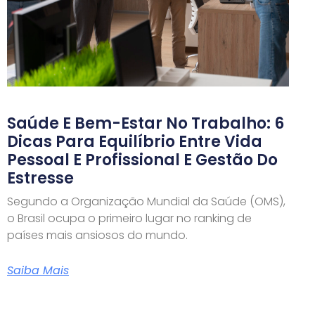
Saúde E Bem-Estar No Trabalho: 6
Dicas Para Equilíbrio Entre Vida
Pessoal E Profissional E Gestão Do
Estresse
Segundo a Organização Mundial da Saúde (OMS),
o Brasil ocupa o primeiro lugar no ranking de
países mais ansiosos do mundo.
Saiba Mais