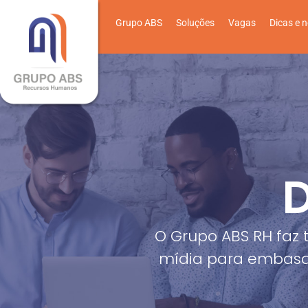
Grupo ABS
Soluções
Vagas
Dicas e n
D
O Grupo ABS RH faz 
mídia para embasa